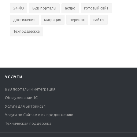
54-ФЗ
B2B порталы
аспро
готовый сайт
достижения
миграция
перенос
сайты
Техподдержка
УСЛУГИ
B2B порталы и интеграция
Обслуживание 1С
Услуги для Битрикс24
Услуги по Сайтам и их продвижению
Техническая поддержка