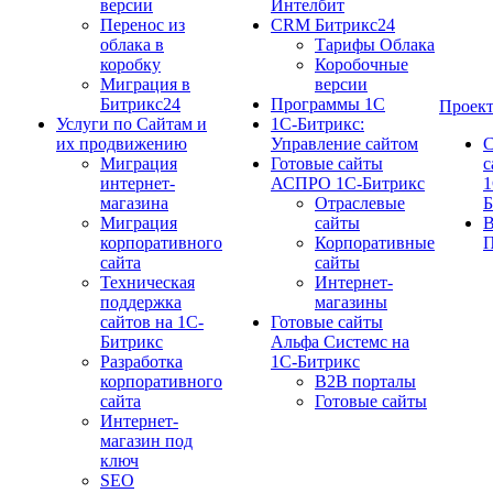
версии
Интелбит
Перенос из
CRM Битрикс24
облака в
Тарифы Облака
коробку
Коробочные
Миграция в
версии
Битрикс24
Программы 1С
Проек
Услуги по Сайтам и
1C-Битрикс:
их продвижению
Управление сайтом
С
Миграция
Готовые сайты
с
интернет-
АСПРО 1С-Битрикс
1
магазина
Отраслевые
Б
Миграция
сайты
корпоративного
Корпоративные
П
сайта
сайты
Техническая
Интернет-
поддержка
магазины
сайтов на 1С-
Готовые сайты
Битрикс
Альфа Системс на
Разработка
1С-Битрикс
корпоративного
B2B порталы
сайта
Готовые сайты
Интернет-
магазин под
ключ
SEO