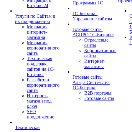
Миграция в
Проек
Программы 1С
Битрикс24
1C-Битрикс:
Услуги по Сайтам и
С
Управление сайтом
их продвижению
с
Миграция
1
Готовые сайты
интернет-
Б
АСПРО 1С-Битрикс
магазина
Отраслевые
Миграция
П
сайты
корпоративного
Корпоративные
сайта
сайты
Техническая
Интернет-
поддержка
магазины
сайтов на 1С-
Битрикс
Готовые сайты
Разработка
Альфа Системс на
корпоративного
1С-Битрикс
сайта
B2B порталы
Интернет-
Готовые сайты
магазин под
ключ
SEO
продвижение
Техническая