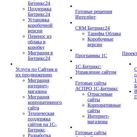
Битрикс24
Поддержка
Готовые решения
Битрикс24
Интелбит
Установка
коробочной
CRM Битрикс24
версии
Тарифы Облака
Перенос из
Коробочные
облака в
версии
коробку
Миграция в
Проек
Программы 1С
Битрикс24
1C-Битрикс:
Услуги по Сайтам и
С
Управление сайтом
их продвижению
с
Миграция
1
Готовые сайты
интернет-
Б
АСПРО 1С-Битрикс
магазина
Отраслевые
Миграция
П
сайты
корпоративного
Корпоративные
сайта
сайты
Техническая
Интернет-
поддержка
магазины
сайтов на 1С-
Битрикс
Готовые сайты
Разработка