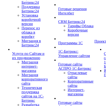
Битрикс24
Поддержка
Готовые решения
Битрикс24
Интелбит
Установка
коробочной
CRM Битрикс24
версии
Тарифы Облака
Перенос из
Коробочные
облака в
версии
коробку
Миграция в
Проек
Программы 1С
Битрикс24
1C-Битрикс:
Услуги по Сайтам и
С
Управление сайтом
их продвижению
с
Миграция
1
Готовые сайты
интернет-
Б
АСПРО 1С-Битрикс
магазина
Отраслевые
Миграция
П
сайты
корпоративного
Корпоративные
сайта
сайты
Техническая
Интернет-
поддержка
магазины
сайтов на 1С-
Битрикс
Готовые сайты
Разработка