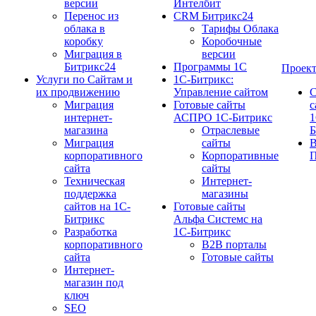
версии
Интелбит
Перенос из
CRM Битрикс24
облака в
Тарифы Облака
коробку
Коробочные
Миграция в
версии
Битрикс24
Программы 1С
Проек
Услуги по Сайтам и
1C-Битрикс:
их продвижению
Управление сайтом
С
Миграция
Готовые сайты
с
интернет-
АСПРО 1С-Битрикс
1
магазина
Отраслевые
Б
Миграция
сайты
корпоративного
Корпоративные
П
сайта
сайты
Техническая
Интернет-
поддержка
магазины
сайтов на 1С-
Готовые сайты
Битрикс
Альфа Системс на
Разработка
1С-Битрикс
корпоративного
B2B порталы
сайта
Готовые сайты
Интернет-
магазин под
ключ
SEO