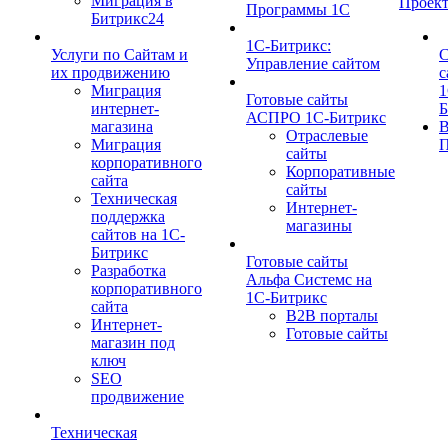
Миграция в
Проек
Программы 1С
Битрикс24
1C-Битрикс:
Услуги по Сайтам и
С
Управление сайтом
их продвижению
с
Миграция
1
Готовые сайты
интернет-
Б
АСПРО 1С-Битрикс
магазина
Отраслевые
Миграция
П
сайты
корпоративного
Корпоративные
сайта
сайты
Техническая
Интернет-
поддержка
магазины
сайтов на 1С-
Битрикс
Готовые сайты
Разработка
Альфа Системс на
корпоративного
1С-Битрикс
сайта
B2B порталы
Интернет-
Готовые сайты
магазин под
ключ
SEO
продвижение
Техническая